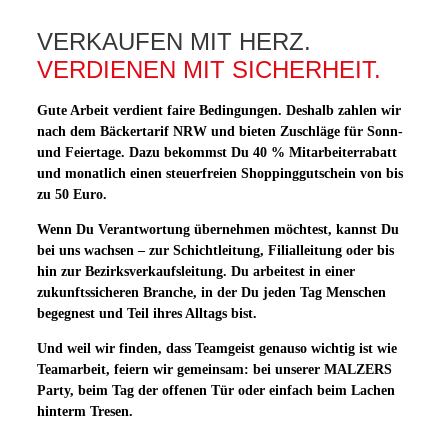
VERKAUFEN MIT HERZ.
VERDIENEN MIT SICHERHEIT.
Gute Arbeit verdient faire Bedingungen. Deshalb zahlen wir
nach dem Bäckertarif NRW und bieten Zuschläge für Sonn-
und Feiertage. Dazu bekommst Du 40 % Mitarbeiterrabatt
und monatlich einen steuerfreien Shoppinggutschein von bis
zu 50 Euro.
Wenn Du Verantwortung übernehmen möchtest, kannst Du
bei uns wachsen – zur Schichtleitung, Filialleitung oder bis
hin zur Bezirksverkaufsleitung. Du arbeitest in einer
zukunftssicheren Branche, in der Du jeden Tag Menschen
begegnest und Teil ihres Alltags bist.
Und weil wir finden, dass Teamgeist genauso wichtig ist wie
Teamarbeit, feiern wir gemeinsam: bei unserer MALZERS
Party, beim Tag der offenen Tür oder einfach beim Lachen
hinterm Tresen.